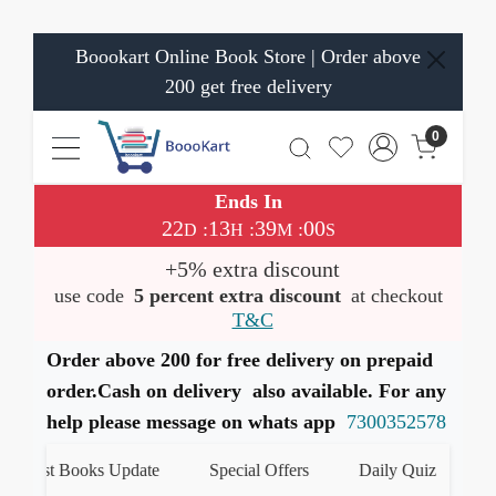
Boookart Online Book Store | Order above
200 get free delivery
0
Ends In
22
13
38
59
:
:
:
D
H
M
S
+5% extra discount
use code
5 percent extra discount
at checkout
T&C
Order above 200 for free delivery on prepaid
order.Cash on delivery also available. For any
help please message on whats app
7300352578
test Books Update
Special Offers
Daily Quiz
हमारे