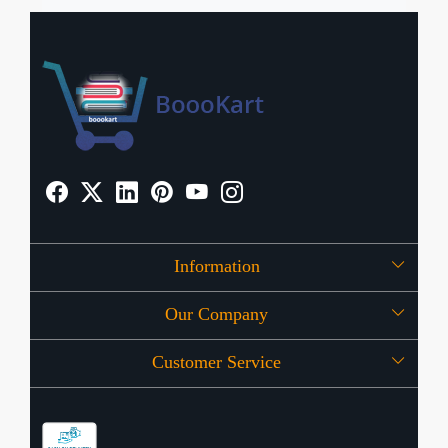
Information
Our Company
About Us
Customer Service
Press Release
OFFERS
Contact
Store Locator
Blog