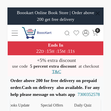
Boookart Online Book Store | Order above
200 get free delivery
0
Ends In
22
15
15
11
:
:
:
D
H
M
S
+5% extra discount
use code
5 percent extra discount
at checkout
T&C
Order above 200 for free delivery on prepaid
order.Cash on delivery also available. For any
help please message on whats app
7300352578
Books Update
Special Offers
Daily Quiz
हमारे What